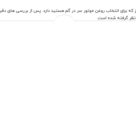
1 عدد فیلتر هوا رنو کپچر و داستر
5,860,000 تومان
7,147,000 تومان
به جای
تضمین اصالت کالا
تعویض رایگان درب فروشگاه
تعویض روغن موتور درب منزل مختص شهر تهران
چهار قسط ماهانه 1,465,000 تومانی با اسنپ‌پی!
افزودن به سبد خرید