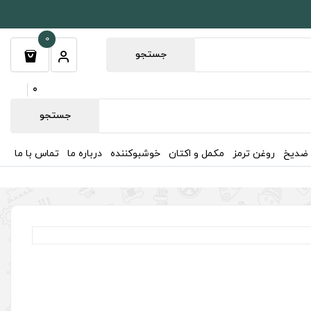
0
جستجو
0
جستجو
 ضدیخ
روغن ترمز
مکمل و اکتان
خوشبوکننده
درباره ما
تماس با ما