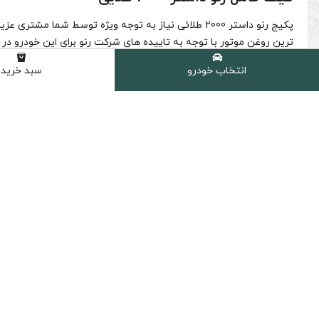
کیت کامل رنو داستر 2000 طلایی
(0 نظر مشتری )
انتخاب خودرو
سبد خرید
شامل :
1 عدد روغن موتور اچ تی سی HTC مدل SN حجم 5 لیتر (10W-40)
1 عدد فیلتر روغن تندر 90 سرکان