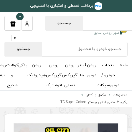
طی و اعتباری با اسنپ‌پی
0
جستجو
0
جستجو
روغن
روغن
روغن
یدکی
کولانت
روغن
مکمل
خوشبوکننده
درباره
تماس
گیربکس
گیربکس
هیدرولیک
و
ترمز
و
ما
با ما
دستی
اتوماتیک
ضدیخ
اکتان