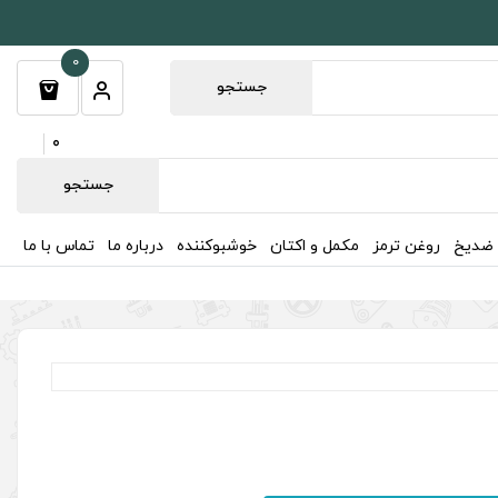
0
جستجو
0
جستجو
 ضدیخ
روغن ترمز
مکمل و اکتان
خوشبوکننده
درباره ما
تماس با ما