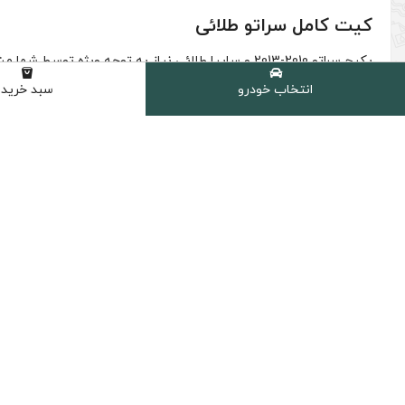
کیت کامل سراتو طلائی
(0 نظر مشتری )
انتخاب خودرو
سبد خرید
شامل :
1 عدد روغن موتور اچ تی سی HTC مدل SN حجم 4 لیتر (5W-30)
1 عدد فیلتر روغن کیا 35505 سراتو اصلی کره