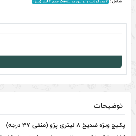
پکیج ویژه ضدیخ 8 لیتری پژو (منفی 37 درجه)
(0 نظر مشتری )