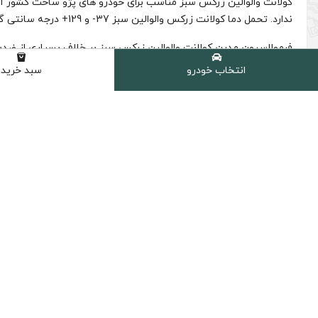
شامل :
2 عدد کولانت والوالین مدل Zerex حجم 4 لیتر (سبز)
انتخاب خودرو
سبد خرید
توضیحات
پکیج ویژه ضدیخ 8 لیتری پژو (منفی 37 درجه)