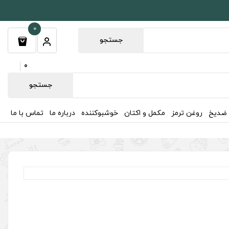
0
جستجو
0
جستجو
 ضدیخ
روغن ترمز
مکمل و اکتان
خوشبوکننده
درباره ما
تماس با ما