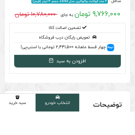
10,780,000 تومان
به جای
ضمین اصالت کالا
رایگان درب فروشگاه
سنپ‌پی!
ودن به سبد
انتخاب خودرو
سبد خرید
دسته
پکیج ویژه ضدیخ 8 لیتری نیسان (منفی 37