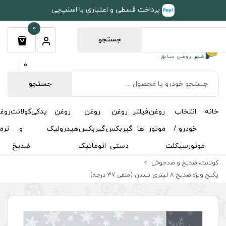
طی و اعتباری با اسنپ‌پی
0
جستجو
0
جستجو
روغن
روغن
روغن
یدکی
کولانت
روغن
مکمل
خوشبوکننده
درباره
تماس
گیربکس
گیربکس
هیدرولیک
و
ترمز
و
ما
با ما
دستی
اتوماتیک
ضدیخ
اکتان