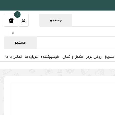
0
جستجو
0
جستجو
 ضدیخ
روغن ترمز
مکمل و اکتان
خوشبوکننده
درباره ما
تماس با ما