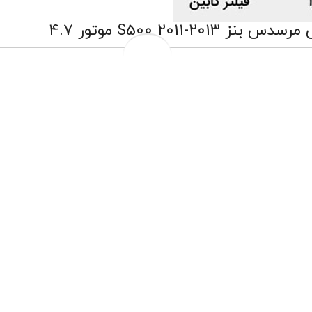
1 عدد فیلتر روغن مرسدس بنز S500 2011-2013 موتور 4.7 کد BENZ A 276 180 00 09 جنیون
39,460,000 تومان
54,792,000 تومان
به جای
تضمین اصالت کالا
تعویض رایگان درب فروشگاه
تعویض روغن موتور درب منزل مختص شهر تهران
دریافت 15 سکه
چهار قسط ماهانه 9,865,000 تومانی با اسنپ‌پی!
افزودن به سبد خرید