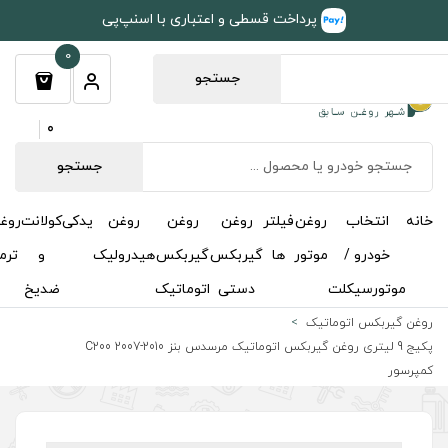
طی و اعتباری با اسنپ‌پی
0
جستجو
0
جستجو
روغن
روغن
روغن
یدکی
کولانت
روغن
مکمل
خوشبوکننده
درباره
تماس
گیربکس
گیربکس
هیدرولیک
و
ترمز
و
ما
با ما
دستی
اتوماتیک
ضدیخ
اکتان
پکیج 9 لیتری روغن گیربکس اتوماتیک مرسدس بنز C200 2007-2010