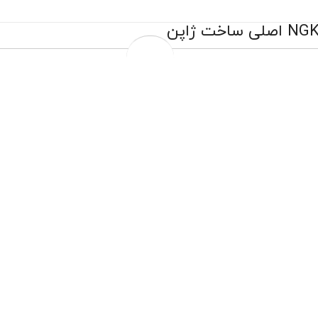
14,596,000 تومان
17,752,000 تومان
به جای
تضمین اصالت کالا
تعویض رایگان درب فروشگاه
تعویض روغن موتور درب منزل مختص شهر تهران
چهار قسط ماهانه 3,649,000 تومانی با اسنپ‌پی!
افزودن به سبد خرید