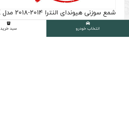
شمع سوزنی هیوندای النترا 2014-2018 مدل NGK اصلی ساخت ژاپن
(0 نظر مشتری )
انتخاب خودرو
سبد خرید
شامل :
4 عدد شمع سوزنی NGK مدل G-Power کد 94017 اصلی ساخت ژاپن