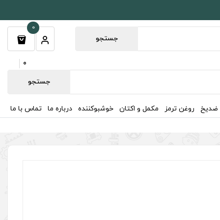
0
جستجو
0
جستجو
 ضدیخ
روغن ترمز
مکمل و اکتان
خوشبوکننده
درباره ما
تماس با ما