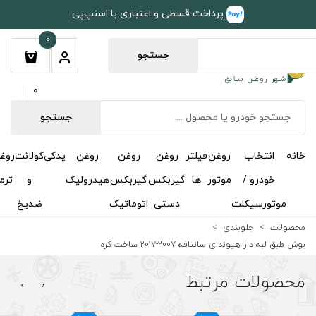
طی و اعتباری با اسنپ‌پی
0
جستجو
0
جستجو
روغن
روغن
روغن
یدکی
کولانت
روغن
مکمل
خوشبوکننده
درباره
تماس
گیربکس
گیربکس
هیدرولیک
و
ترمز
و
ما
با ما
دستی
اتوماتیک
ضدیخ
اکتان
کره
›
‹