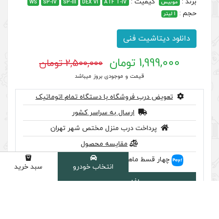
WS
SP-IV
SP-III
DEX VI
ATF T-IV
ی
2,500,000 تومان
 موجودی بروز میباشد
گاه با دستگاه تمام اتوماتیک
سال به سراسر کشور
ب منزل مختص شهر تهران
مقایسه محصول
اسنپ‌پی!
انتخاب خودرو
سبد خرید
دسته
ودن به سبد
سب تایید اصالت را بررسی کنید