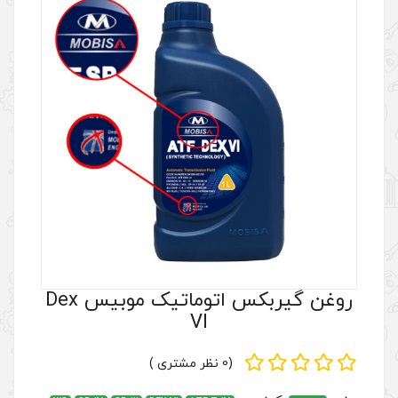
روغن گیربکس اتوماتیک موبیس Dex
VI
(0 نظر مشتری )