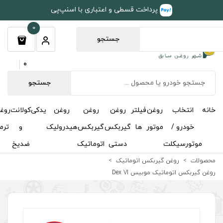
طی و اعتباری با اسنپ‌پی
0
جستجو
0
جستجو
روغن
روغن
روغن
یدکی
کولانت
روغن
مکمل
خوشبوکننده
درباره
تماس
گیربکس
گیربکس
هیدرولیک
و
ترمز
و
ما
با ما
دستی
اتوماتیک
ضدیخ
اکتان
اتیک