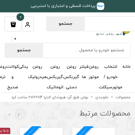
طی و اعتباری با اسنپ‌پی
0
جستجو
0
جستجو
روغن
روغن
روغن
یدکی
کولانت
روغن
مکمل
خوشبوکننده
درباره
تماس
گیربکس
گیربکس
هیدرولیک
و
ترمز
و
ما
با ما
دستی
اتوماتیک
ضدیخ
اکتان
رد هیوندای النترا 2014-2016 ساخت کره
›
‹
4
د
4
د
16 % تخفیف
29 % تخفیف