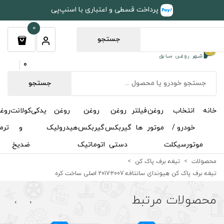
طی و اعتباری با اسنپ‌پی
0
جستجو
0
جستجو
روغن
روغن
روغن
یدکی
کولانت
روغن
مکمل
خوشبوکننده
درباره
تماس
گیربکس
گیربکس
هیدرولیک
و
ترمز
و
ما
با ما
دستی
اتوماتیک
ضدیخ
اکتان
 کره
›
‹