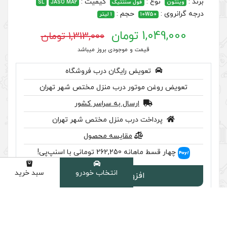
کیفیت :
 سنتتیک
JASO MA2
SL
جم :
1 لیتر
1,313,000 تومان
 موجودی بروز میباشد
رایگان درب فروشگاه
ر درب منزل مختص شهر تهران
سال به سراسر کشور
ب منزل مختص شهر تهران
مقایسه محصول
اسنپ‌پی!
انتخاب خودرو
سبد خرید
دسته
ودن به سبد
سب تایید اصالت را بررسی کنید