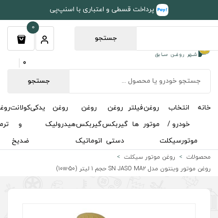
طی و اعتباری با اسنپ‌پی
0
جستجو
0
جستجو
روغن
روغن
روغن
یدکی
کولانت
روغن
مکمل
خوشبوکننده
درباره
تماس
گیربکس
گیربکس
هیدرولیک
و
ترمز
و
ما
با ما
دستی
اتوماتیک
ضدیخ
اکتان
ت