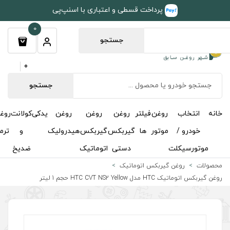
طی و اعتباری با اسنپ‌پی
0
جستجو
0
جستجو
روغن
روغن
روغن
یدکی
کولانت
روغن
مکمل
خوشبوکننده
درباره
تماس
گیربکس
گیربکس
هیدرولیک
و
ترمز
و
ما
با ما
دستی
اتوماتیک
ضدیخ
اکتان
اتیک