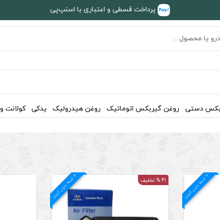
پرداخت قسطی و اعتباری با اسنپ‌پی
بکس دستی
روغن گیربکس اتوماتیک
روغن هیدرولیک
یدکی
کولانت و
4
د
4
د
ق
س
ط
بد
و
ن
ک
ارم
ز
ق
س
ط
بد
و
ن
ک
ارم
ز
41 % تخفیف