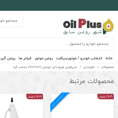
خانه
انتخاب خودرو / موتورسیکلت
روغن موتور
فیلتر ها
روغن گیر
محصولات
جلوبندی
سرپلوس هیوندای توسان 2007-2010 ساخت کره
محصولات مرتبط
4
د
ق
س
ط
بد
و
ن
ک
ارم
ز
41 % تخفیف
29 % تخفیف