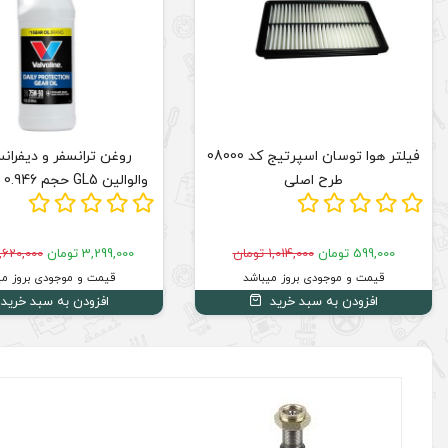
فیلتر هوا توسان اسپرتیج کد 08000
طرح اصلی
والوالین GL5 حجم 0.946 (75w-90)
599,000 تومان
1,014,000 تومان
3,299,000 تومان
4,620,000 توم
قیمت و موجودی بروز میباشد
قیمت و موجودی بروز می
افزودن به سبد خرید
افزودن به سبد خرید