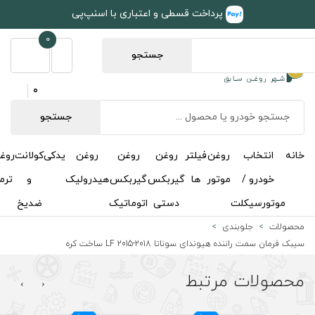
طی و اعتباری با اسنپ‌پی
0
جستجو
0
جستجو
روغن
روغن
روغن
یدکی
کولانت
روغن
مکمل
خوشبوکننده
درباره
تماس
گیربکس
گیربکس
هیدرولیک
و
ترمز
و
ما
با ما
دستی
اتوماتیک
ضدیخ
اکتان
LF  ساخت کره
›
‹