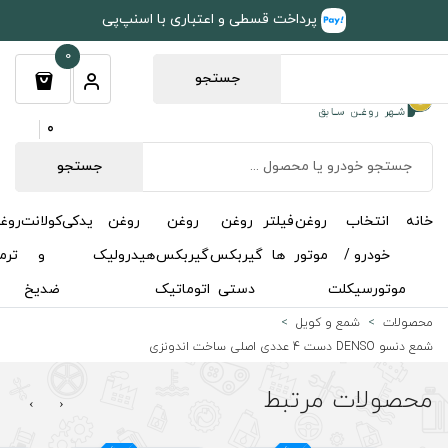
طی و اعتباری با اسنپ‌پی
0
جستجو
0
جستجو
روغن
روغن
روغن
یدکی
کولانت
روغن
مکمل
خوشبوکننده
درباره
تماس
گیربکس
گیربکس
هیدرولیک
و
ترمز
و
ما
با ما
دستی
اتوماتیک
ضدیخ
اکتان
›
‹