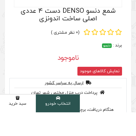
انتخاب خودرو
سبد خرید
دسته
شمع دنسو DENSO دست 4 عددی
اخت اندونزی
(0 نظر مشتری )