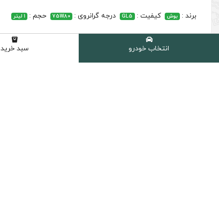
برند :
کیفیت :
درجه گرانروی :
حجم :
بوش
GL5
75W80
1 لیتر
انتخاب خودرو
سبد خرید