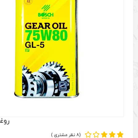
روغن گ
(8 نظر مشتری )