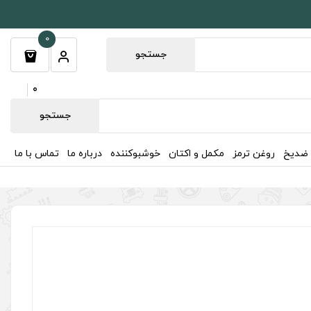
0
جستجو
0
جستجو
 ضدیخ
روغن ترمز
مکمل و اکتان
خوشبوکننده
درباره ما
تماس با ما