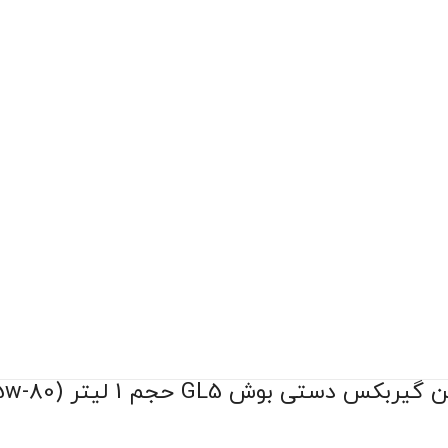
یربکس دستی بوش GL5 حجم 1 لیتر (75w-80)