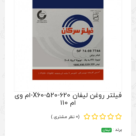
فیلتر روغن لیفان X60-520-620-ام وی
ام 110
(0 نظر مشتری )