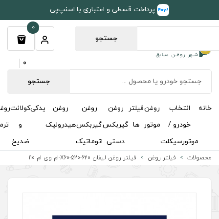
طی و اعتباری با اسنپ‌پی
0
جستجو
0
جستجو
روغن
روغن
روغن
یدکی
کولانت
روغن
مکمل
خوشبوکننده
درباره
تماس
گیربکس
گیربکس
هیدرولیک
و
ترمز
و
ما
با ما
دستی
اتوماتیک
ضدیخ
اکتان
وغن لیفان X60-520-620-ام وی ام 110