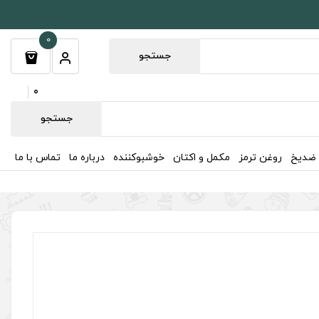
0
جستجو
0
جستجو
 ضدیخ
روغن ترمز
مکمل و اکتان
خوشبوکننده
درباره ما
تماس با ما