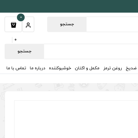
0
جستجو
0
جستجو
 ضدیخ
روغن ترمز
مکمل و اکتان
خوشبوکننده
درباره ما
تماس با ما