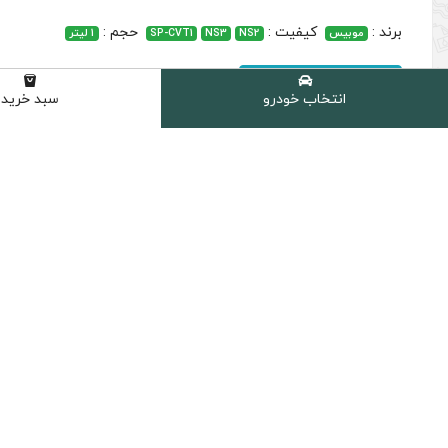
برند :
کیفیت :
حجم :
موبیس
NS2
NS3
SP-CVT1
1 لیتر
دانلود دیتاشیت فنی
انتخاب خودرو
سبد خرید