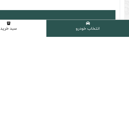
انتخاب خودرو
سبد خرید
توضیحات محصول
قیمت و خرید فیلتر روغن هیوندای 35504 تمام هیوندای و کیا 4 سیلندر