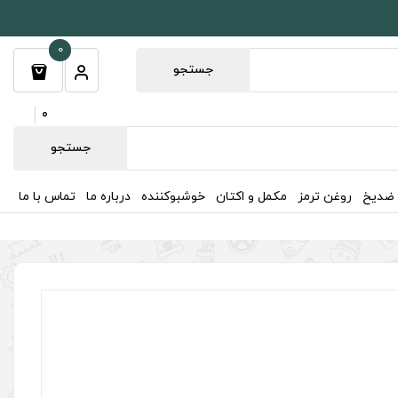
0
جستجو
0
جستجو
 ضدیخ
روغن ترمز
مکمل و اکتان
خوشبوکننده
درباره ما
تماس با ما