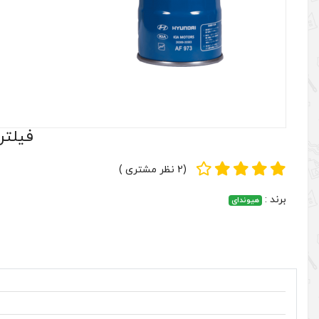
فیلتر روغن هی
(2 نظر مشتری )
برند :
هیوندای