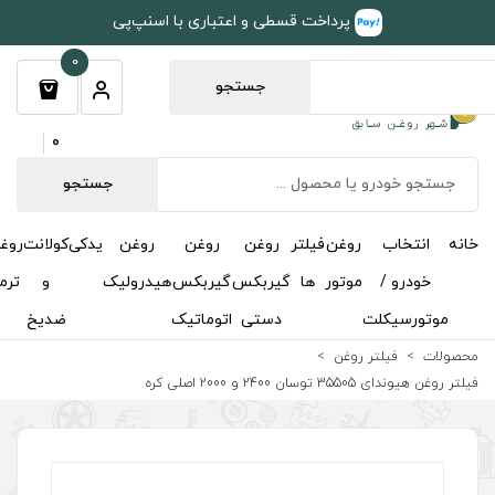
طی و اعتباری با اسنپ‌پی
0
جستجو
0
جستجو
روغن
روغن
روغن
یدکی
کولانت
روغن
مکمل
خوشبوکننده
درباره
تماس
گیربکس
گیربکس
هیدرولیک
و
ترمز
و
ما
با ما
دستی
اتوماتیک
ضدیخ
اکتان