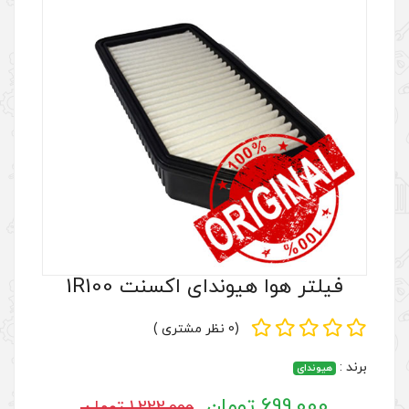
دای اکسنت 1R100
(0 نظر مشتری )
1,222,000 تومان