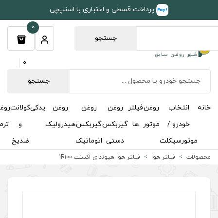
طی و اعتباری با اسنپ‌پی
0
جستجو
0
جستجو
روغن
روغن
روغن
یدکی
کولانت
روغن
مکمل
خوشبوکننده
درباره
تماس
گیربکس
گیربکس
هیدرولیک
و
ترمز
و
ما
با ما
دستی
اتوماتیک
ضدیخ
اکتان
هوا هیوندای اکسنت 1R100