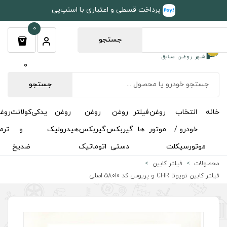
طی و اعتباری با اسنپ‌پی
0
جستجو
0
جستجو
روغن
روغن
روغن
یدکی
کولانت
روغن
مکمل
خوشبوکننده
درباره
تماس
گیربکس
گیربکس
هیدرولیک
و
ترمز
و
ما
با ما
دستی
اتوماتیک
ضدیخ
اکتان