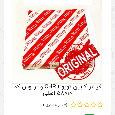
فیلتر کابین تویوتا CHR و پریوس کد
5 اصلی
(0 نظر مشتری )