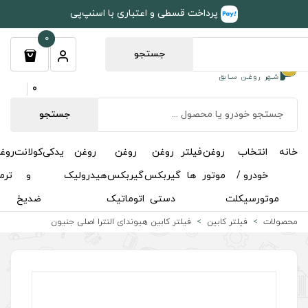
طی و اعتباری با اسنپ‌پی
0
جستجو
0
جستجو
روغن
روغن
روغن
یدکی
کولانت
روغن
مکمل
خوشبوکننده
درباره
تماس
گیربکس
گیربکس
هیدرولیک
و
ترمز
و
ما
با ما
دستی
اتوماتیک
ضدیخ
اکتان
تر کابین هیوندای النترا اصلی جنیون