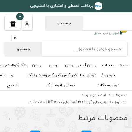
طی و اعتباری با اسنپ‌پی
0
جستجو
0
جستجو
روغن
روغن
روغن
یدکی
کولانت
روغن
مکمل
خوشبوکننده
درباره
تماس
گیربکس
گیربکس
هیدرولیک
و
ترمز
و
ما
با ما
دستی
اتوماتیک
ضدیخ
اکتان
›
‹