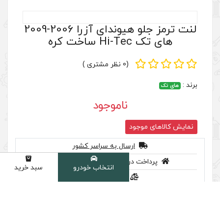
انتخاب خودرو
سبد خرید
دسته
لنت ترمز جلو هیوندای آزرا 2006-2009