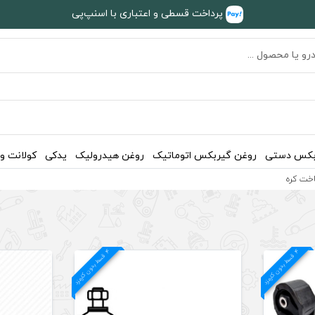
پرداخت قسطی و اعتباری با اسنپ‌پی
بکس دستی
روغن گیربکس اتوماتیک
روغن هیدرولیک
یدکی
کولانت و
4
د
4
د
ق
س
ط
بد
و
ن
ک
ارم
ز
ق
س
ط
بد
و
ن
ک
ارم
ز