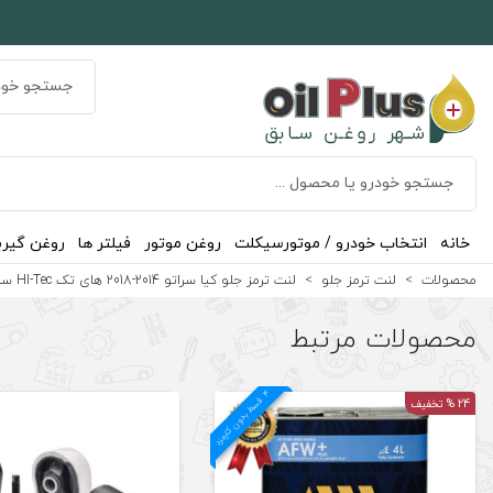
خانه
انتخاب خودرو / موتورسیکلت
روغن موتور
فیلتر ها
روغن گیر
محصولات
لنت ترمز جلو
لنت ترمز جلو کیا سراتو 2014-2018 های تک HI-Tec ساخت کره
محصولات مرتبط
4
د
ق
س
ط
بد
و
ن
ک
ارم
ز
24 % تخفیف