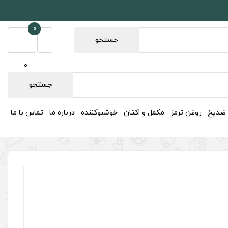
0
جستجو
0
جستجو
 ضدیخ
روغن ترمز
مکمل و اکتان
خوشبوکننده
درباره ما
تماس با ما