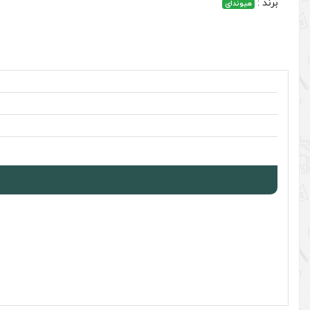
برند :
هیوندای