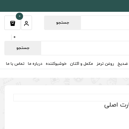
0
جستجو
0
جستجو
 ضدیخ
روغن ترمز
مکمل و اکتان
خوشبوکننده
درباره ما
تماس با ما