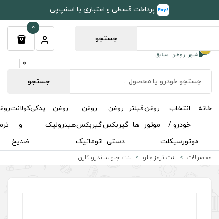
طی و اعتباری با اسنپ‌پی
0
جستجو
0
جستجو
روغن
روغن
روغن
یدکی
کولانت
روغن
مکمل
خوشبوکننده
درباره
تماس
گیربکس
گیربکس
هیدرولیک
و
ترمز
و
ما
با ما
دستی
اتوماتیک
ضدیخ
اکتان
ت جلو ساندرو کارن