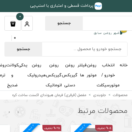
طی و اعتباری با اسنپ‌پی
0
جستجو
0
جستجو
روغن
روغن
روغن
یدکی
کولانت
روغن
مکمل
خوشبوکننده
درباره
تماس
گیربکس
گیربکس
هیدرولیک
و
ترمز
و
ما
با ما
دستی
اتوماتیک
ضدیخ
اکتان
(قرقری) فرمان هیوندای اکسنت ساخت کره
›
‹
4
د
4
د
25 % تخفیف