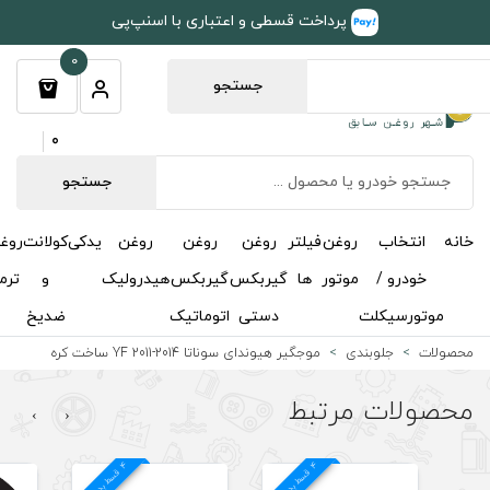
طی و اعتباری با اسنپ‌پی
0
جستجو
0
جستجو
روغن
روغن
روغن
یدکی
کولانت
روغن
مکمل
خوشبوکننده
درباره
تماس
گیربکس
گیربکس
هیدرولیک
و
ترمز
و
ما
با ما
دستی
اتوماتیک
ضدیخ
اکتان
ندای سوناتا YF 2011-2014 ساخت کره
›
‹
4
د
4
د
21 % تخفیف