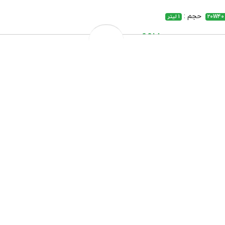
حجم :
20W40
1 لیتر
997,000 تومان
1,102,000 تومان
قیمت و موجودی بروز میباشد
تعویض رایگان درب فروشگاه
تعویض روغن موتور درب منزل مختص شهر تهران
ارسال به سراسر کشور
پرداخت درب منزل مختص شهر تهران
چهار قسط ماهانه 249,250 تومانی با اسنپ‌پی!
افزودن به سبد خرید
هنگام دریافت، برچسب تایید اصالت را بررسی کنید