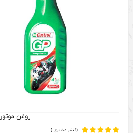
روغن موتور کاسترول مدل  MA
(1 نظر مشتری )