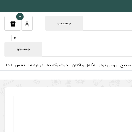
0
جستجو
0
جستجو
 ضدیخ
روغن ترمز
مکمل و اکتان
خوشبوکننده
درباره ما
تماس با ما