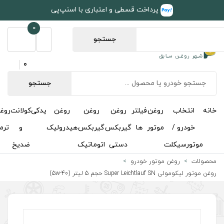
طی و اعتباری با اسنپ‌پی
0
جستجو
0
جستجو
روغن
روغن
روغن
یدکی
کولانت
روغن
مکمل
خوشبوکننده
درباره
تماس
گیربکس
گیربکس
هیدرولیک
و
ترمز
و
ما
با ما
دستی
اتوماتیک
ضدیخ
اکتان