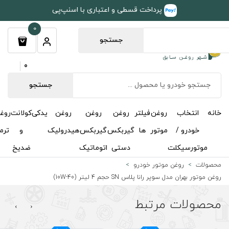
طی و اعتباری با اسنپ‌پی
0
جستجو
0
جستجو
روغن
روغن
روغن
یدکی
کولانت
روغن
مکمل
خوشبوکننده
درباره
تماس
گیربکس
گیربکس
هیدرولیک
و
ترمز
و
ما
با ما
دستی
اتوماتیک
ضدیخ
اکتان
(10W-40)
›
‹