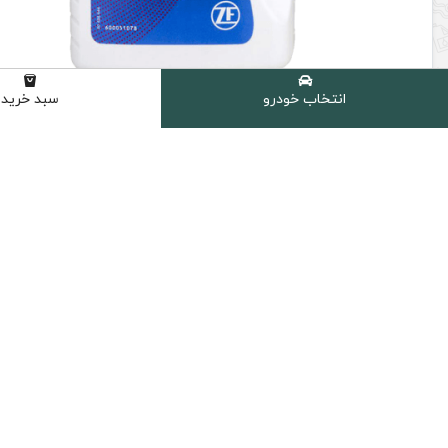
انتخاب خودرو
سبد خرید
روغن گیربکس اتوماتیک ZF LifeGuard Fluid 6HP
6,050,000 تومان
9,940,000 تومان
قیمت و موجودی بروز میباشد
افزودن به سبد خرید
ارسال سریع
پرداخت امن
ارسال سریع به سراسر ایران
پشتیبانی از تمام
دسترسی سریع