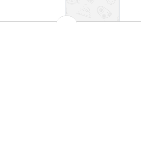
1 لیتر
روغن گیربکس اتوماتیک Ravenol راونول آلمان مدل  6HP
بهترین قیمت بازار
مش
 کارت های شتاب
تضمین اصالت کالا
101
اطلاعات