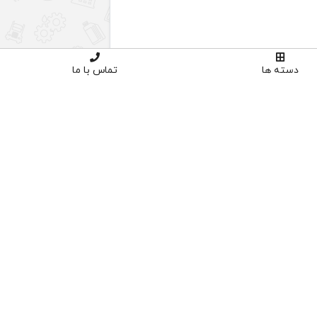
1 لیتر
دسته ها
تماس با ما
ATF
ناموجود
اوره تخصصی
خرید با اطمینان
02191035
دارای نماد اعتماد و ساماندهی
پنل کاربری