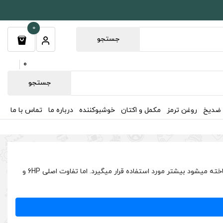
0
جستجو
0
جستجو
 ضدیخ
روغن ترمز
مکمل و اکتان
خوشبوکننده
درباره ما
تماس با ما
روغن گیربکس اتوماتیک جنسیس کوپه 2008 مدل ATF 6HP است. این روغن گیربکس برای خودرو هایی که توسط شرکت مرسدس بنز و بی ام و ساخته میشود بیشتر مورد استفاده قرار میگیرد. اما تفاوت اصلی 6HP و