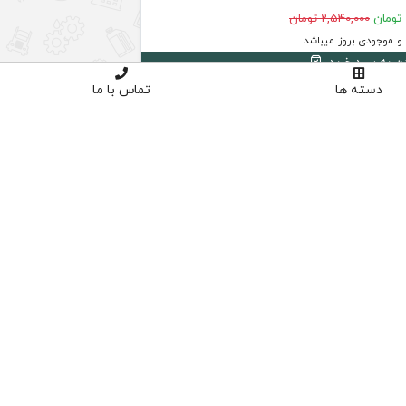
2,540,000 تومان
 موجودی بروز میباشد
دن به سبد خرید
دسته ها
تماس با ما
4
د
ق
س
ط
بد
و
ن
ک
ارم
ز