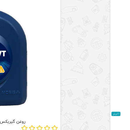
1 لیتر
روغن گیربکس اتو