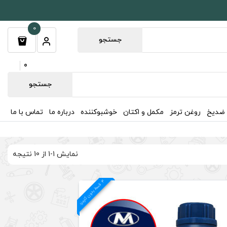
0
جستجو
0
جستجو
 ضدیخ
روغن ترمز
مکمل و اکتان
خوشبوکننده
درباره ما
تماس با ما
نمایش 1-1 از 10 نتیجه
4
د
ق
س
ط
بد
و
ن
ک
ارم
ز