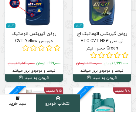
1 لیتر
چ
روغن گیربکس اتوماتیک
موبیس CVT Yellow
1,999,000 تومان
2,540,000 تومان
قیمت و موجودی بروز میباشد
افزودن به سبد
4
د
م
ق
س
ط
بد
و
ن
ک
ارم
ز
15 % تخفیف
انتخاب خودرو
سبد خرید
دسته