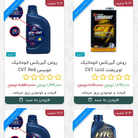
4
د
م
ق
س
ط
بد
و
ن
ک
ارم
ز
21 % تخفیف
1 لیتر
روغن گیربکس اتوماتیک
موبیس CVT Red
1,999,000 تومان
2,540,000 تومان
قیمت و موجودی بروز میباشد
افزودن به سبد
4
د
م
ق
س
ط
بد
و
ن
ک
ارم
ز
21 % تخفیف