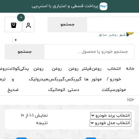
طی و اعتباری با اسنپ‌پی
0
جستجو
0
جستجو
روغن
روغن
روغن
یدکی
کولانت
روغن
مکمل
خوشبوکننده
درباره
تماس
گیربکس
گیربکس
هیدرولیک
و
ترمز
و
ما
با ما
دستی
اتوماتیک
ضدیخ
اکتان
نمایش 1-1 از 10
نتیجه