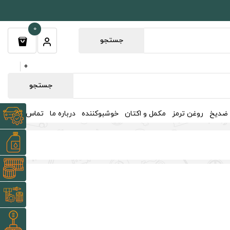
0
جستجو
0
جستجو
 ضدیخ
روغن ترمز
مکمل و اکتان
خوشبوکننده
درباره ما
تماس با ما