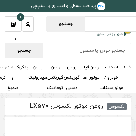
طی و اعتباری با اسنپ‌پی
0
جستجو
0
جستجو
روغن
روغن
روغن
یدکی
کولانت
روغن
مکمل
خوشبوکننده
درباره
تماس
گیربکس
گیربکس
هیدرولیک
و
ترمز
و
ما
با ما
دستی
اتوماتیک
ضدیخ
اکتان
لکسوس LX570