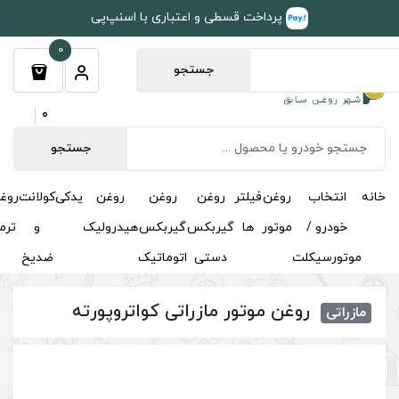
طی و اعتباری با اسنپ‌پی
0
جستجو
0
جستجو
روغن
روغن
روغن
یدکی
کولانت
روغن
مکمل
خوشبوکننده
درباره
تماس
گیربکس
گیربکس
هیدرولیک
و
ترمز
و
ما
با ما
دستی
اتوماتیک
ضدیخ
اکتان
مازراتی کواتروپورته