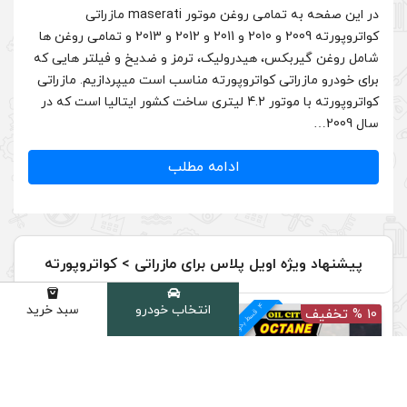
در این صفحه به تمامی روغن موتور maserati مازراتی
کواتروپورته 2009 و 2010 و 2011 و 2012 و 2013 و تمامی روغن ها
لیک، ترمز و ضدیخ و فیلتر هایی که
پورته مناسب است میپردازیم. مازراتی
تروپورته با موتور 4.2 لیتری ساخت کشور ایتالیا است که در
دامه مطلب
اس برای مازراتی > کواتروپورته
4
د
انتخاب خودرو
سبد خرید
دسته
م
ق
س
ط
بد
و
ن
ک
ارم
ز
22 % تخفیف