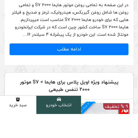
در این صفحه به تمامی روغن موتور هایما S7 2000 و تمامی
س، هیدرولیک، ترمز و ضدیخ و فیلتر
هایی که برای خودرو هایما S7 2000 مناسب است میپردازیم.
 ساخت کشور چین است که در شرکت ایرانخودرو
 پیشرانه 4 سیلندر 16…
دامه مطلب
پیشنهاد ویژه اویل پلاس برای هایما > S7 موتور
عی
4
د
انتخاب خودرو
سبد خرید
دسته
م
ق
س
ط
بد
و
ن
ک
ارم
ز
10 % تخفیف