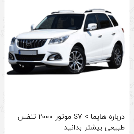
درباره هایما > S7 موتور 2000 تنفس
انید