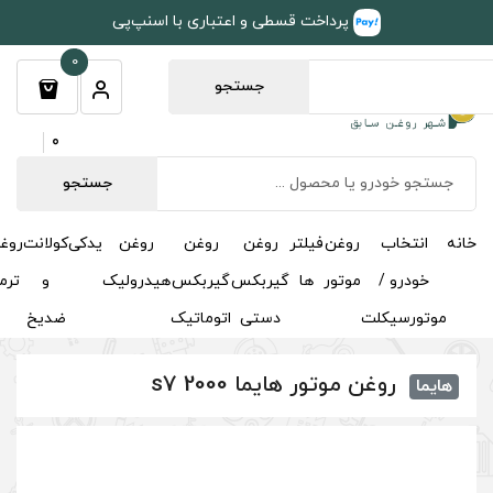
طی و اعتباری با اسنپ‌پی
0
جستجو
0
جستجو
روغن
روغن
روغن
یدکی
کولانت
روغن
مکمل
خوشبوکننده
درباره
تماس
گیربکس
گیربکس
هیدرولیک
و
ترمز
و
ما
با ما
دستی
اتوماتیک
ضدیخ
اکتان
 s7 2000