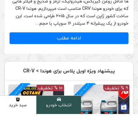
درولیک، ترمز و ضدیخ و فیلتر هایی
که برای خودرو هوندا CRV مناسب است میپردازیم. هوندا CR-V
ساخت کشور ژاپن است که در سال 2015 طراحی شده است. این
دامه مطلب
 پلاس برای هوندا > CR-V
4
د
م
ق
س
ط
بد
و
ن
ک
ارم
ز
10 % تخفیف
انتخاب خودرو
سبد خرید
دسته