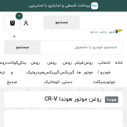
طی و اعتباری با اسنپ‌پی
0
جستجو
0
جستجو
روغن
روغن
روغن
یدکی
کولانت
روغن
مکمل
خوشبوکننده
درباره
تماس
گیربکس
گیربکس
هیدرولیک
و
ترمز
و
ما
با ما
دستی
اتوماتیک
ضدیخ
اکتان
دا CR-V