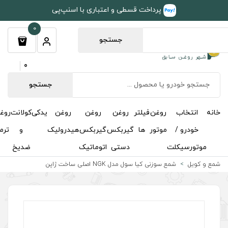
طی و اعتباری با اسنپ‌پی
0
جستجو
0
جستجو
روغن
روغن
روغن
یدکی
کولانت
روغن
مکمل
خوشبوکننده
درباره
تماس
گیربکس
گیربکس
هیدرولیک
و
ترمز
و
ما
با ما
دستی
اتوماتیک
ضدیخ
اکتان
 اصلی ساخت ژاپن