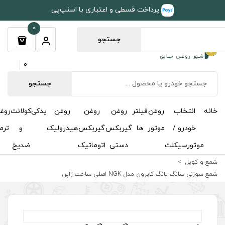
طی و اعتباری با اسنپ‌پی
0
جستجو
0
جستجو
روغن
روغن
روغن
یدکی
کولانت
روغن
مکمل
خوشبوکننده
درباره
تماس
گیربکس
گیربکس
هیدرولیک
و
ترمز
و
ما
با ما
دستی
اتوماتیک
ضدیخ
اکتان
 ژاپن