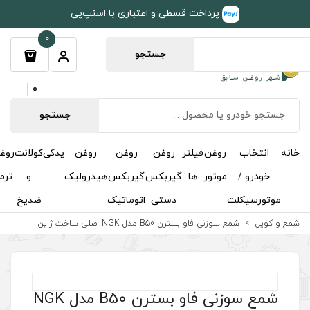
طی و اعتباری با اسنپ‌پی
0
جستجو
0
جستجو
روغن
روغن
روغن
یدکی
کولانت
روغن
مکمل
خوشبوکننده
درباره
تماس
گیربکس
گیربکس
هیدرولیک
و
ترمز
و
ما
با ما
دستی
اتوماتیک
ضدیخ
اکتان
اصلی ساخت ژاپن