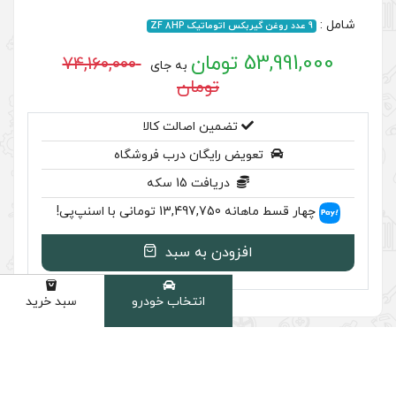
74,160,000
به جای
تومان
ضمین اصالت کالا
رایگان درب فروشگاه
ریافت 15 سکه
پ‌پی!
ودن به سبد
انتخاب خودرو
سبد خرید
دسته