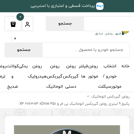
طی و اعتباری با اسنپ‌پی
0
جستجو
0
جستجو
روغن
روغن
روغن
یدکی
کولانت
روغن
مکمل
خوشبوکننده
درباره
تماس
گیربکس
گیربکس
هیدرولیک
و
ترمز
و
ما
با ما
دستی
اتوماتیک
ضدیخ
اکتان