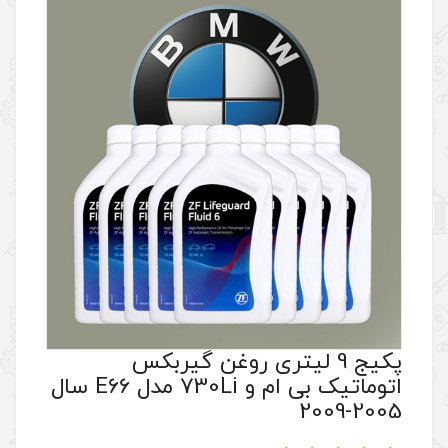
تری روغن گیربکس
اتوماتیک بی ام و 730Li مدل E66 سال