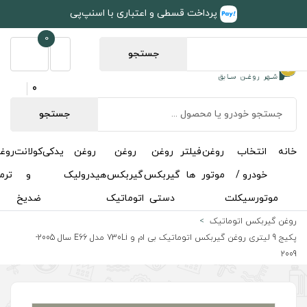
طی و اعتباری با اسنپ‌پی
0
جستجو
0
جستجو
روغن
روغن
روغن
یدکی
کولانت
روغن
مکمل
خوشبوکننده
درباره
تماس
گیربکس
گیربکس
هیدرولیک
و
ترمز
و
ما
با ما
دستی
اتوماتیک
ضدیخ
اکتان
پکیج 9 لیتری روغن گیربکس اتوماتیک بی ام و 730Li مدل E66 سال 2005-