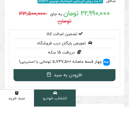
33,500,000
به جای
تومان
ضمین اصالت کالا
رایگان درب فروشگاه
ریافت 15 سکه
نپ‌پی!
ودن به سبد
انتخاب خودرو
سبد خرید
دسته