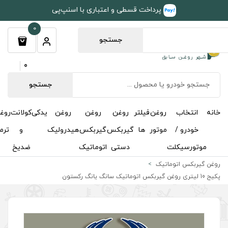
طی و اعتباری با اسنپ‌پی
0
جستجو
0
جستجو
روغن
روغن
روغن
یدکی
کولانت
روغن
مکمل
خوشبوکننده
درباره
تماس
گیربکس
گیربکس
هیدرولیک
و
ترمز
و
ما
با ما
دستی
اتوماتیک
ضدیخ
اکتان